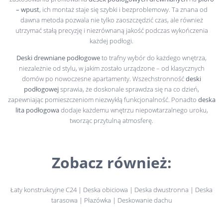
– wpust
, ich montaż staje się szybki i bezproblemowy. Ta znana od
dawna metoda pozwala nie tylko zaoszczędzić czas, ale również
utrzymać stałą precyzję i niezrównaną jakość podczas wykończenia
każdej podłogi.
Deski drewniane podłogowe
to trafny wybór do każdego wnętrza,
niezależnie od stylu, w jakim zostało urządzone – od klasycznych
domów po nowoczesne apartamenty. Wszechstronność
deski
podłogowej
sprawia, że doskonale sprawdza się na co dzień,
zapewniając pomieszczeniom niezwykłą funkcjonalność. Ponadto
deska
lita podłogowa
dodaje każdemu wnętrzu niepowtarzalnego uroku,
tworząc przytulną atmosferę.
Zobacz również:
Łaty konstrukcyjne C24
|
Deska obiciowa
|
Deska dwustronna
|
Deska
tarasowa
|
Płazówka
|
Deskowanie dachu