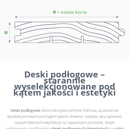
Deski podłogowe –
starannie
wyselekcjonowane pod
kątem jakości i estetyki
Deski podłogowe
, które oferujemy w firmie Odnova, są starannie
wyselekcjonowane pod kątem jakości drewna i estetyki, aby zapewnić
naszym klientom satysfakcję na najwyższym poziomie. Dzięki
zastosowaniu profilowania
desek podłogowych drewnianych
na
pióro