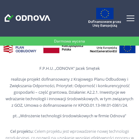
Darmowa wycena
F.P.H.U. „ODNOVA” Jacek Smętek
realizuje projekt dofinansowany z Krajowego Planu Odbudowy i
Zwiększania Odporności, Priorytet: Odporność i konkurencyjność
gospodarki – część grantowa, Działanie: A2.2.1. Inwestycje we
wdrażanie technologii i innowacji środowiskowych, w tym związanych
z GOZ, Umowa o dofinansowanie nr KPOD.01.13-IW.01-0361/24.
pt. „Wdrożenie technologii środowiskowych w firmie Odnova”
Cel projektu:
Celem projektu jest wprowadzenie nowej technologii
produkcyjnej, co pozwoli na uzyskanie wysokiej efektywności procesu w